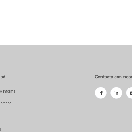
dad
Contacta con nos
jo informa
 prensa
al