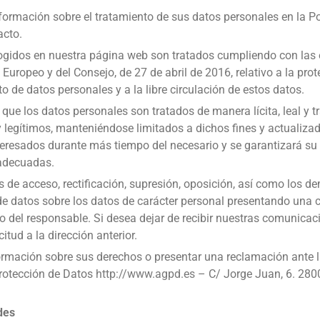
formación sobre el tratamiento de sus datos personales en la Pol
acto.
ogidos en nuestra página web son tratados cumpliendo con las 
uropeo y del Consejo, de 27 de abril de 2016, relativo a la prot
o de datos personales y a la libre circulación de estos datos.
ue los datos personales son tratados de manera lícita, leal y t
y legítimos, manteniéndose limitados a dichos fines y actualizad
interesados durante más tiempo del necesario y se garantizará 
 adecuadas.
s de acceso, rectificación, supresión, oposición, así como los d
e datos sobre los datos de carácter personal presentando una 
to del responsable. Si desea dejar de recibir nuestras comunica
itud a la dirección anterior.
rmación sobre sus derechos o presentar una reclamación ante l
rotección de Datos
http://www.agpd.es
– C/ Jorge Juan, 6. 280
des