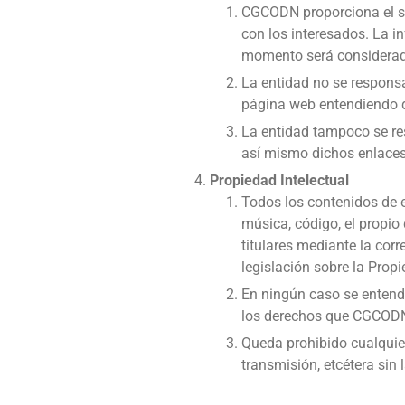
CGCODN proporciona el sit
con los interesados. La 
momento será considerad
La entidad no se responsa
página web entendiendo q
La entidad tampoco se res
así mismo dichos enlaces n
Propiedad Intelectual
Todos los contenidos de e
música, código, el propi
titulares mediante la cor
legislación sobre la Propie
En ningún caso se entende
los derechos que CGCODN 
Queda prohibido cualquier
transmisión, etcétera sin 