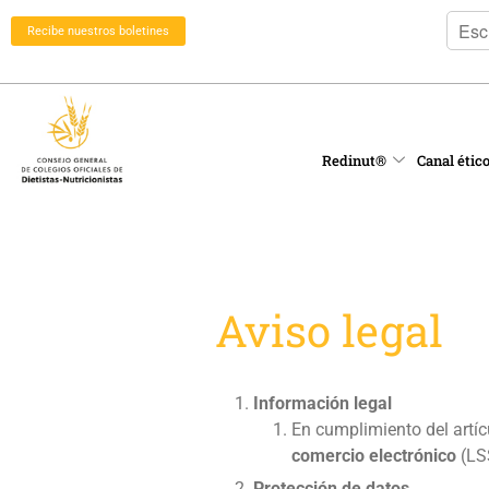
Recibe nuestros boletines
Redinut®
Canal étic
Aviso legal
Información legal
En cumplimiento del artíc
comercio electrónico
(LSS
Protección de datos