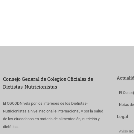
Actuali
Consejo General de Colegios Oficiales de
Dietistas-Nutricionistas
El Conse
El CGCODN vela por los intereses de los Dietistas-
Notas de
Nutricionistas a nivel nacional e internacional, y por la salud
Legal
de los ciudadanos en materia de alimentación, nutrición y
dietética.
Aviso leg