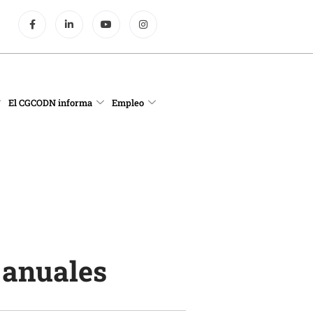
El CGCODN informa
Empleo
anuales