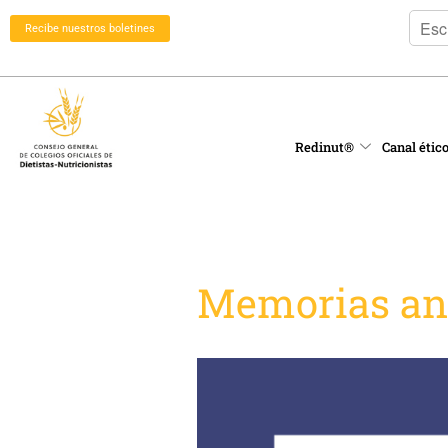
Recibe nuestros boletines
Redinut®
Canal étic
Memorias an