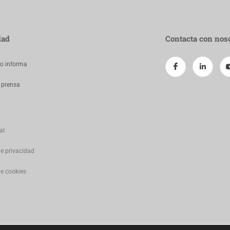
dad
Contacta con nos
jo informa
 prensa
al
de privacidad
de cookies