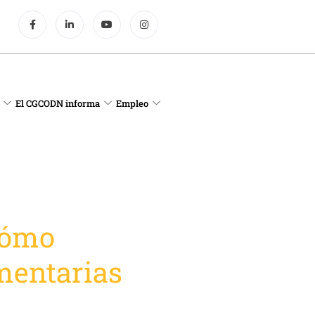
El CGCODN informa
Empleo
cómo
mentarias