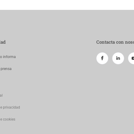
dad
Contacta con nos
jo informa
 prensa
al
de privacidad
de cookies