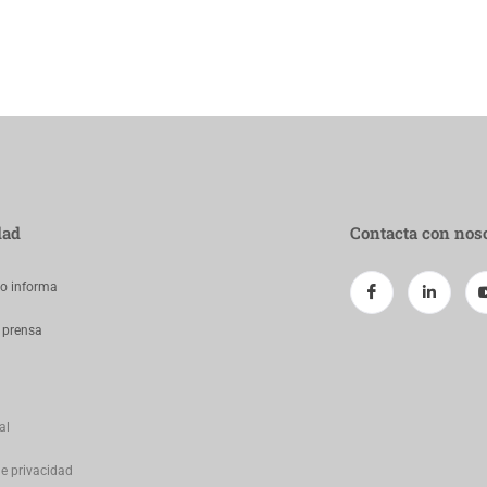
dad
Contacta con nos
jo informa
 prensa
al
de privacidad