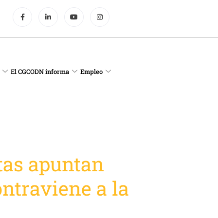
El CGCODN informa
Empleo
tas apuntan
ontraviene a la