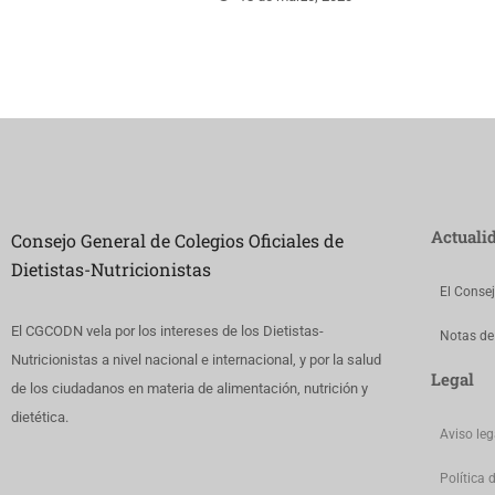
Actuali
Consejo General de Colegios Oficiales de
Dietistas-Nutricionistas
El Conse
El CGCODN vela por los intereses de los Dietistas-
Notas de
Nutricionistas a nivel nacional e internacional, y por la salud
Legal
de los ciudadanos en materia de alimentación, nutrición y
dietética.
Aviso leg
Política 