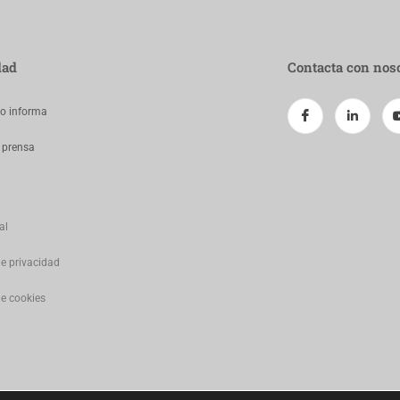
dad
Contacta con nos
jo informa
 prensa
al
de privacidad
de cookies