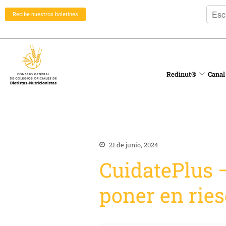
Recibe nuestros boletines
Redinut®
Canal
21 de junio, 2024
CuidatePlus –
poner en ries