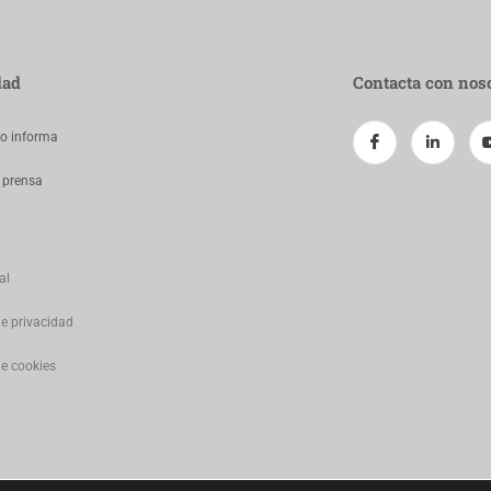
dad
Contacta con nos
jo informa
 prensa
al
de privacidad
de cookies