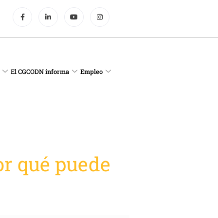
El CGCODN informa
Empleo
or qué puede