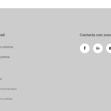
dad
Contacta con nos
jo informa
 prensa
al
de privacidad
de cookies