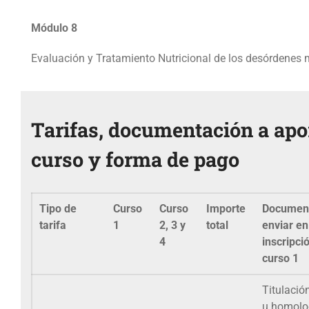
Módulo 8
Evaluación y Tratamiento Nutricional de los desórdenes 
Tarifas, documentación a apor
curso y forma de pago
Tipo de
Curso
Curso
Importe
Document
tarifa
1
2, 3 y
total
enviar en
4
inscripci
curso 1
Titulació
u homolo