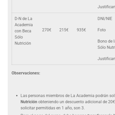
Justifica
D-N de La
DNI/NIE
Academia
270€
215€
935€
Foto
con Beca
Sólo
Bono de 
Nutrición
Sólo Nutr
Justifica
Observaciones:
Las personas miembros de La Academia podrán soli
Nutrición
obteniendo un descuento adicional de 20
solicitar permitidas en 1 año, son 3.