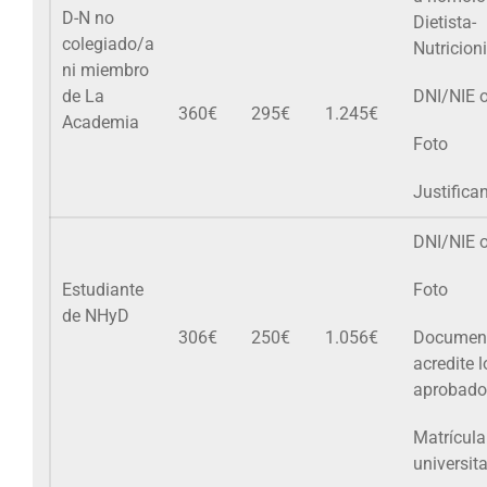
D-N no
Dietista-
colegiado/a
Nutricion
ni miembro
de La
DNI/NIE 
360€
295€
1.245€
Academia
Foto
Justifica
DNI/NIE 
Estudiante
Foto
de NHyD
306€
250€
1.056€
Documen
acredite l
aprobado
Matrícula
universita