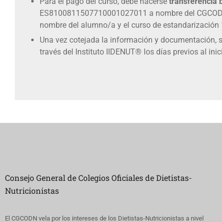
Para el pago del curso, debe hacerse
transferencia 
ES8100811507710001027011 a nombre del CGCODN,
nombre del alumno/a y el curso de estandarización 1,
Una vez cotejada la información y documentación, 
través del Instituto IIDENUT® los días previos al inic
Consejo General de Colegios Oficiales de Dietistas-
Nutricionistas
El CGCODN vela por los intereses de los Dietistas-Nutricionistas a nivel