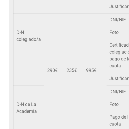
Justifica
DNI/NIE
D-N
Foto
colegiado/a
Certifica
colegiaci
pago de l
cuota
290€
235€
995€
Justifica
DNI/NIE
D-N de La
Foto
Academia
Pago de l
cuota