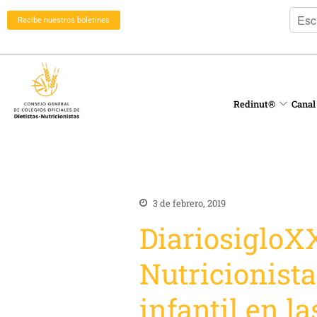
Recibe nuestros boletines
Redinut®
Canal
3 de febrero, 2019
DiariosigloXX
Nutricionista
infantil en l