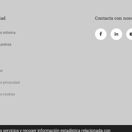
dad
Contacta con nos
jo informa
 prensa
al
de privacidad
de cookies
s servicios y recoger información estadística relacionada con