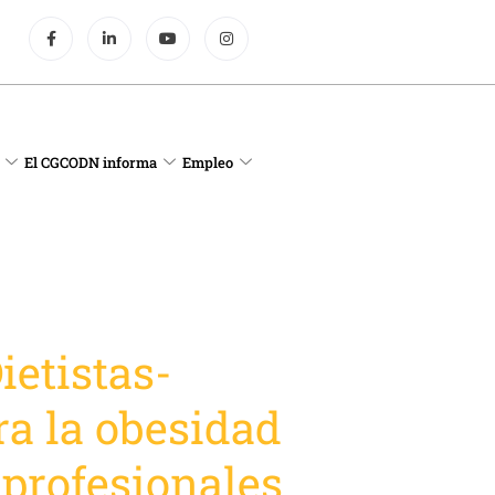
El CGCODN informa
Empleo
ietistas-
ra la obesidad
 profesionales