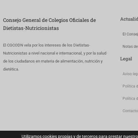
Actuali
Consejo General de Colegios Oficiales de
Dietistas-Nutricionistas
El Conse
El CGCODN vela por los intereses de los Dietistas-
Notas de
Nutricionistas a nivel nacional e internacional, y por la salud
Legal
de los ciudadanos en materia de alimentación, nutrición y
dietética.
Aviso leg
Política 
Política 
Contacto
Utilizamos cookies propias y de terceros para prestar nuestro