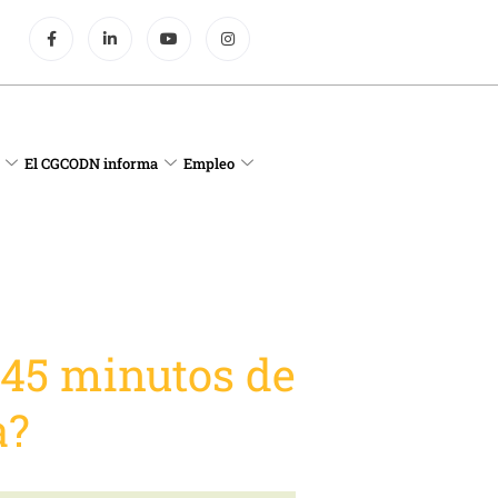
El CGCODN informa
Empleo
 45 minutos de
a?