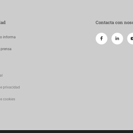
dad
Contacta con nos
jo informa
 prensa
al
de privacidad
de cookies