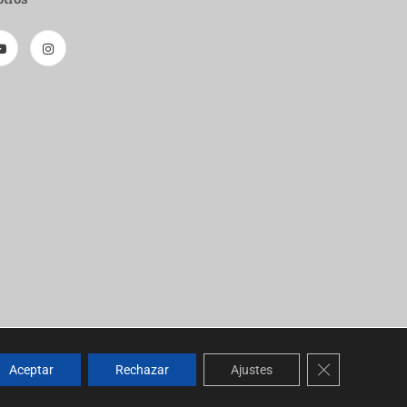
Cerrar el ban
Aceptar
Rechazar
Ajustes