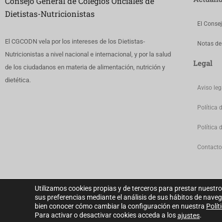
Consejo General de Colegios Oficiales de
Dietistas-Nutricionistas
El Conse
El CGCODN vela por los intereses de los Dietistas-
Notas de
Nutricionistas a nivel nacional e internacional, y por la salud
Legal
de los ciudadanos en materia de alimentación, nutrición y
dietética.
Aviso leg
Política 
Política 
Contacto
Utilizamos cookies propias y de terceros para prestar nuestro
sus preferencias mediante el análisis de sus hábitos de nave
bien conocer cómo cambiar la configuración en nuestra
Polít
Para activar o desactivar cookies acceda a los
.
ajustes
Consejo General de Colegios Oficiales de Dietistas-Nutricionistas © 