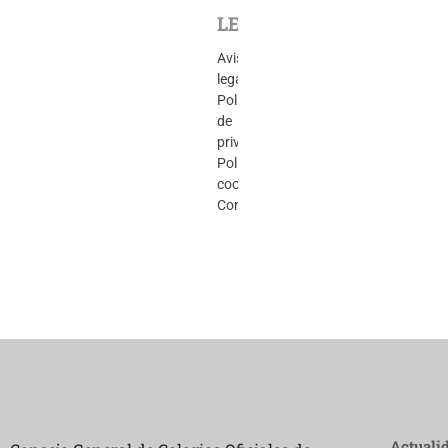
LEGAL
Aviso
legal
Política
de
privacidad
Política
cookies
Contacto
Actuali