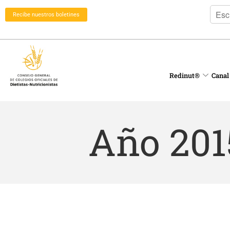
Recibe nuestros boletines
Redinut®
Canal
Año 201