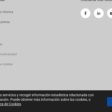
jo informa
 prensa
al
de privacidad
de cookies
s servicios y recoger información estadística relacionada con
gación. Puede obtener más información sobre las cookies, o
ica de Cookies
.
2022 Todos los derechos reservados