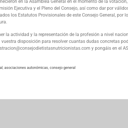
necieron en la Asamblea General en el momento de la votación, 
omisión Ejecutiva y el Pleno del Consejo, así como dar por váli
ados los Estatutos Provisionales de este Consejo General, por l
ura.
r la actividad y la representación de la profesión a nivel nacion
 vuestra disposición para resolver cuantas dudas concretas pod
stracion@consejodietistasnutricionistas.com
y pongáis en el
al
,
asociaciones autonómicas
,
consejo general