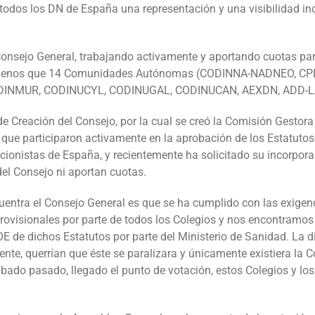
odos los DN de España una representación y una visibilidad incu
onsejo General, trabajando activamente y aportando cuotas par
da menos que 14 Comunidades Autónomas (CODINNA-NADNEO, C
DINMUR, CODINUCYL, CODINUGAL, CODINUCAN, AEXDN, ADD-L
 Creación del Consejo, por la cual se creó la Comisión Gestora 
e participaron activamente en la aprobación de los Estatutos 
tricionistas de España, y recientemente ha solicitado su incorp
del Consejo ni aportan cuotas.
entra el Consejo General es que se ha cumplido con las exigenc
rovisionales por parte de todos los Colegios y nos encontramos
 BOE de dichos Estatutos por parte del Ministerio de Sanidad. La 
nte, querrían que éste se paralizara y únicamente existiera la 
ábado pasado, llegado el punto de votación, estos Colegios y los