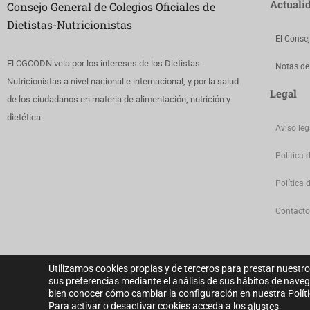
Actuali
Consejo General de Colegios Oficiales de
Dietistas-Nutricionistas
El Conse
El CGCODN vela por los intereses de los Dietistas-
Notas de
Nutricionistas a nivel nacional e internacional, y por la salud
Legal
de los ciudadanos en materia de alimentación, nutrición y
dietética.
Aviso leg
Política 
Política 
Contacto
Utilizamos cookies propias y de terceros para prestar nuestro
sus preferencias mediante el análisis de sus hábitos de nave
bien conocer cómo cambiar la configuración en nuestra
Polít
Para activar o desactivar cookies acceda a los
.
Consejo General de Colegios Oficiales de Dietistas-Nutricionistas © 
ajustes