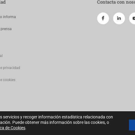
dad
Contacta con nos
jo informa
 prensa
al
de privacidad
de cookies
s servicios y recoger información estadística relacionada con
gación. Puede obtener más información sobre las cookies, o
ica de Cookies
.
2022 Todos los derechos reservados