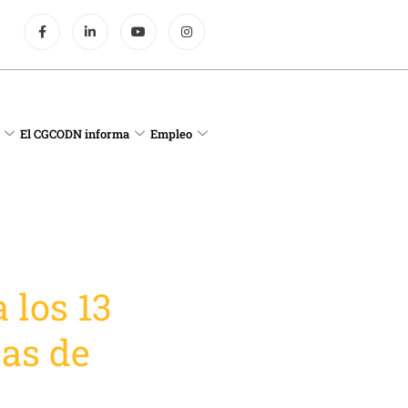
El CGCODN informa
Empleo
 los 13
as de