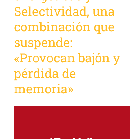
Selectividad, una
combinación que
suspende:
«Provocan bajón y
pérdida de
memoria»