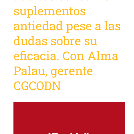
suplementos
antiedad pese a las
dudas sobre su
eficacia. Con Alma
Palau, gerente
CGCODN