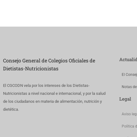
Actuali
Consejo General de Colegios Oficiales de
Dietistas-Nutricionistas
El Conse
El CGCODN vela por los intereses de los Dietistas-
Notas de
Nutricionistas a nivel nacional e internacional, y por la salud
Legal
de los ciudadanos en materia de alimentación, nutrición y
dietética.
Aviso leg
Política 