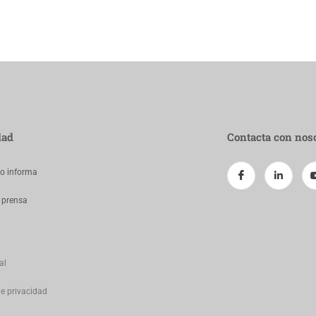
dad
Contacta con nos
jo informa
 prensa
al
de privacidad