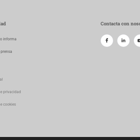
dad
Contacta con nos
jo informa
 prensa
al
de privacidad
de cookies