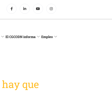
El CGCODN informa
Empleo
e hay que