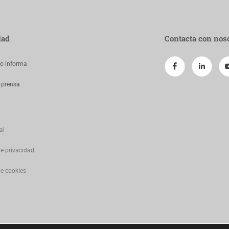
dad
Contacta con nos
jo informa
 prensa
al
de privacidad
de cookies