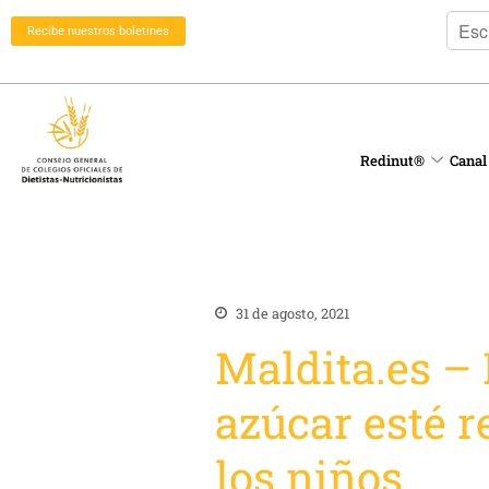
Recibe nuestros boletines
Redinut®
Canal
31 de agosto, 2021
Maldita.es – 
azúcar esté r
los niños