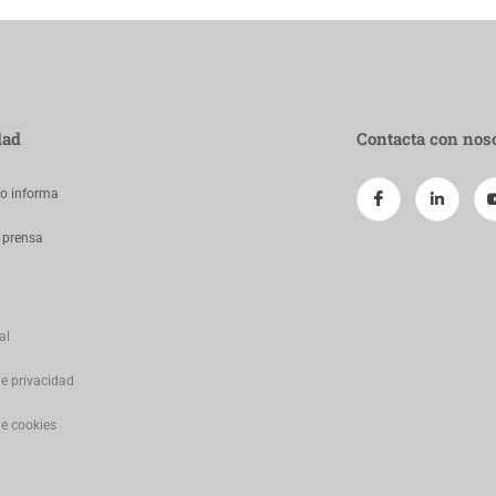
dad
Contacta con nos
jo informa
 prensa
al
de privacidad
de cookies