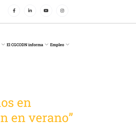
El CGCODN informa
Empleo
ios en
ón en verano”