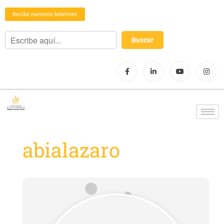
Recibe nuestros boletines
abialazaro