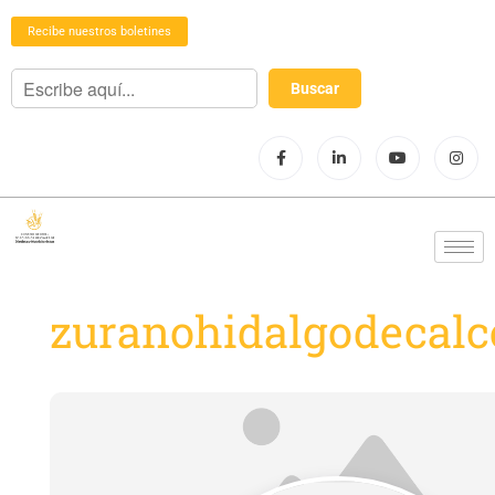
Recibe nuestros boletines
zuranohidalgodecalc