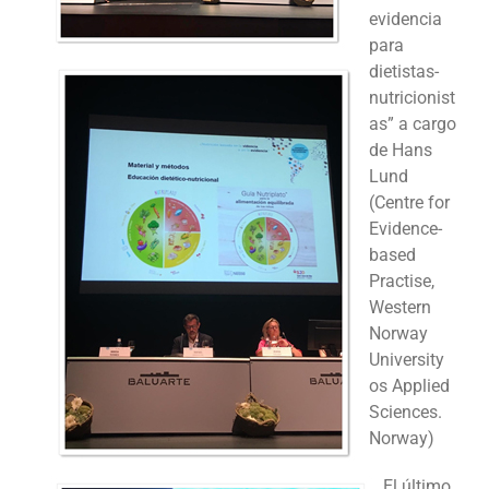
evidencia
para
dietistas-
nutricionist
as” a cargo
de Hans
Lund
(Centre for
Evidence-
based
Practise,
Western
Norway
University
os Applied
Sciences.
Norway)
El último