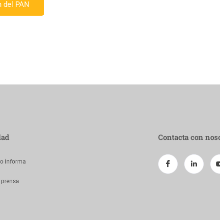
n del PAN
dad
Contacta con nos
jo informa
 prensa