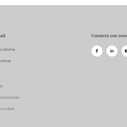
dad
Contacta con nos
jo informa
 prensa
al
de privacidad
de cookies