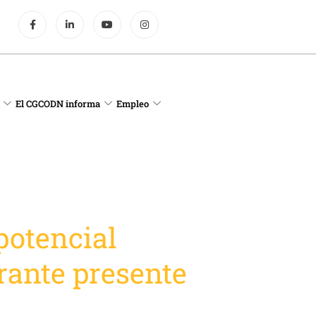
El CGCODN informa
Empleo
potencial
rante presente