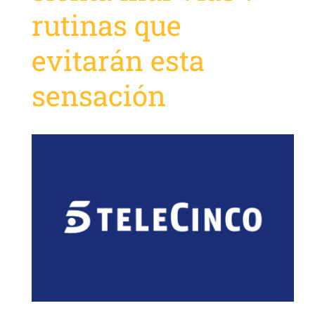
rutinas que
evitarán esta
sensación