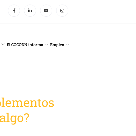
El CGCODN informa
Empleo
plementos
 algo?