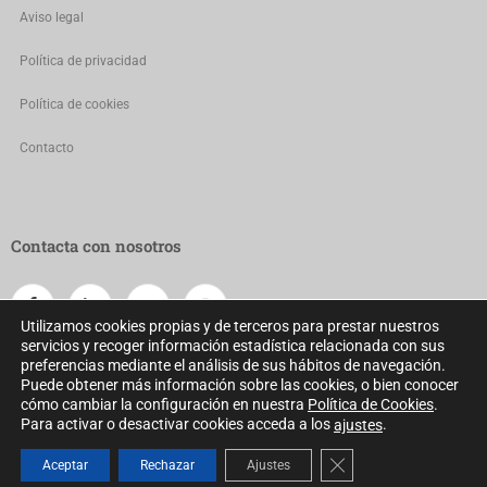
Aviso legal
Política de privacidad
Política de cookies
Contacto
Contacta con nosotros
Utilizamos cookies propias y de terceros para prestar nuestros
servicios y recoger información estadística relacionada con sus
preferencias mediante el análisis de sus hábitos de navegación.
Puede obtener más información sobre las cookies, o bien conocer
cómo cambiar la configuración en nuestra
Política de Cookies
.
Para activar o desactivar cookies acceda a los
.
ajustes
Consejo General de Colegios Oficiales de Dietistas-Nutricionistas ©
Cerrar el banner de 
Aceptar
Rechazar
Ajustes
2022 Todos los derechos reservados