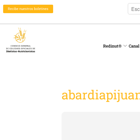
Recibe nuestros boletines
Redinut®
Canal
abardiapijua