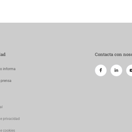
dad
Contacta con nos
jo informa
 prensa
al
de privacidad
de cookies