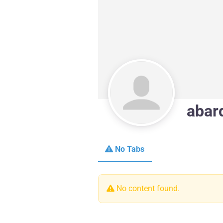
abar
No Tabs
No content found.