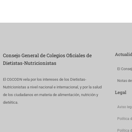
Actuali
Consejo General de Colegios Oficiales de
Dietistas-Nutricionistas
El Conse
El CGCODN vela por los intereses de los Dietistas-
Notas de
Nutricionistas a nivel nacional e internacional, y por la salud
Legal
de los ciudadanos en materia de alimentación, nutrición y
dietética.
Aviso leg
Política 
Política 