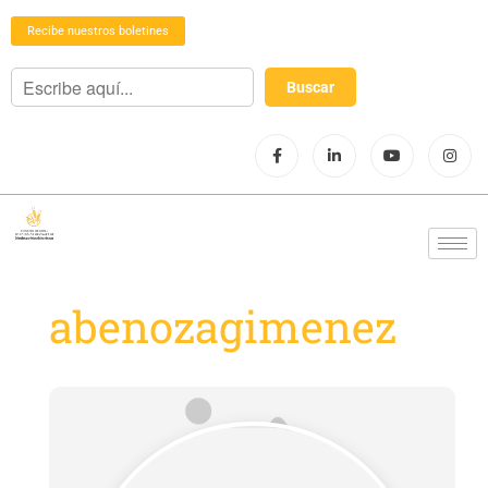
Recibe nuestros boletines
abenozagimenez