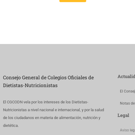
Actuali
Consejo General de Colegios Oficiales de
Dietistas-Nutricionistas
El Conse
El CGCODN vela por los intereses de los Dietistas-
Notas de
Nutricionistas a nivel nacional e internacional, y por la salud
Legal
de los ciudadanos en materia de alimentación, nutrición y
dietética.
Aviso leg