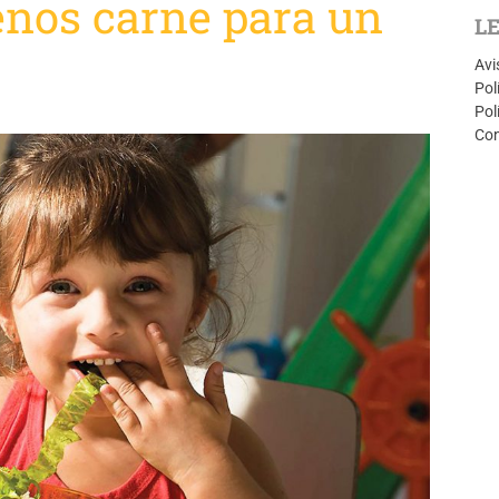
nos carne para un
L
Avi
Pol
Pol
Con