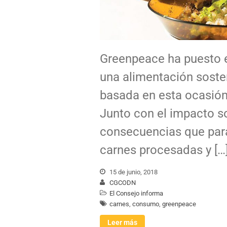
Greenpeace ha puesto 
una alimentación sosten
basada en esta ocasió
Junto con el impacto s
consecuencias que para
carnes procesadas y […
15 de junio, 2018
CGCODN
El Consejo informa
carnes
,
consumo
,
greenpeace
Leer más