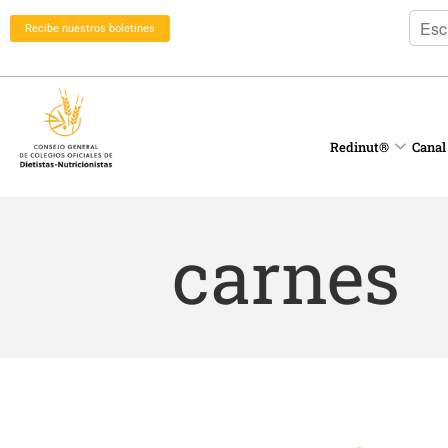
Recibe nuestros boletines
Redinut®
Canal
carnes