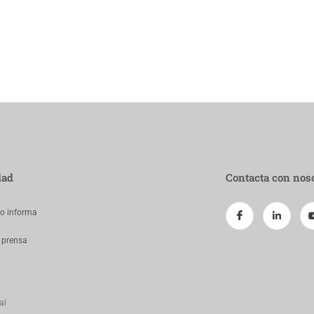
dad
Contacta con nos
jo informa
 prensa
al