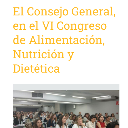
El Consejo General,
en el VI Congreso
de Alimentación,
Nutrición y
Dietética