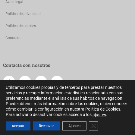
Aviso legal
Política de privacidad
Política de cookies
Contacto
Contacta con nosotros
Utilizamos cookies propias y de terceros para prestar nuestros
servicios y recoger información estadística relacionada con sus
preferencias mediante el análisis de sus hábitos de navegación.
Puede obtener más información sobre las cookies, o bien conocer
cómo cambiar la configuración en nuestra
Política de Cookies
.
Para activar o desactivar cookies acceda a los
.
ajustes
Consejo General de Colegios Oficiales de Dietistas-Nutricionistas ©
Cerrar el banner de 
Aceptar
Rechazar
Ajustes
2022 Todos los derechos reservados